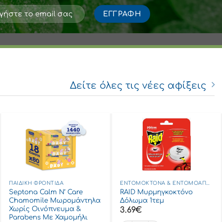
Δείτε όλες τις νέες αφίξεις
ΠΑΙΔΙΚΉ ΦΡΟΝΤΊΔΑ
ΕΝΤΟΜΟΚΤΌΝΑ & ΕΝΤΟΜΟΑΠΩΘΗΤΙΚΆ
Septona Calm N’ Care
RAID Μυρμηγκοκτόνο
Chamomile Μωρομάντηλα
Δόλωμα 1τεμ
Χωρίς Οινόπνευμα &
3.69
€
Parabens Με Χαμομήλι