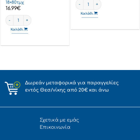
RAID Μυρμηγκοκτόνο Δόλωμα 1τ
18×80τμχ
16.99
€
m n' Care Χαμομήλι 2x80τεμ +1 Δώρο ποσότητα
Καλάθι
Septona Calm N' Care Chamomile Μωρομάντηλα χωρίς Οινόπνευμα
Καλάθι
Δωρεάν μεταφορικά για παραγγελίες
εντός Θεσ/νίκης από 20€ και άνω
Σχετικά με εμάς
Επικοινωνία