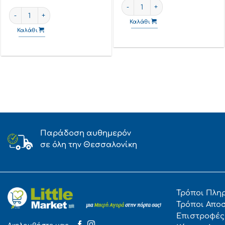
Ruffles Πατατάκια Με Αλάτι 40
Vita Face Προστατευτικές Μάσκες Προσώπου Τριών Στρωμάτων Γ
Καλάθι
Καλάθι
Παράδοση αυθημερόν
σε όλη την Θεσσαλονίκη
Τρόποι Πλη
Τρόποι Απο
Επιστροφές