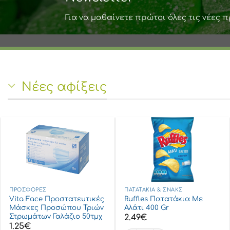
Για να μαθαίνετε πρώτοι όλες τις νέες 
Νέες αφίξεις
ΠΡΟΣΦΟΡΈΣ
ΠΑΤΑΤΆΚΙΑ & ΣΝΑΚΣ
Vita Face Προστατευτικές
Ruffles Πατατάκια Με
Μάσκες Προσώπου Τριών
Αλάτι 400 Gr
Στρωμάτων Γαλάζιο 50τμχ
2.49
€
1.25
€