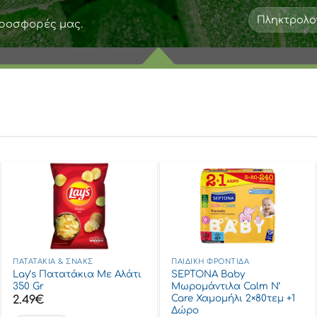
προσφορές μας.
ΠΑΤΑΤΆΚΙΑ & ΣΝΑΚΣ
ΠΑΙΔΙΚΉ ΦΡΟΝΤΊΔΑ
Lay’s Πατατάκια Με Αλάτι
SEPTONA Baby
350 Gr
Μωρομάντιλα Calm N’
Care Χαμομήλι 2×80τεμ +1
2.49
€
Δώρο