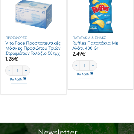
ΠΡΟΣΦΟΡΈΣ
ΠΑΤΑΤΆΚΙΑ & ΣΝΑΚΣ
Vita Face Προστατευτικές
Ruffles Πατατάκια Με
Μάσκες Προσώπου Τριών
Αλάτι 400 Gr
Στρωμάτων Γαλάζιο 50τμχ
2.49
€
1.25
€
Ruffles Πατατάκια Με Αλάτι 40
Vita Face Προστατευτικές Μάσκες Προσώπου Τριών Στρωμάτων Γ
Καλάθι
Καλάθι
Newsletter