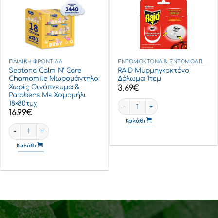
ΠΑΙΔΙΚΉ ΦΡΟΝΤΊΔΑ
ΕΝΤΟΜΟΚΤΌΝΑ & ΕΝΤΟΜΟΑΠΩΘΗΤΙΚΆ
Septona Calm N’ Care
RAID Μυρμηγκοκτόνο
Chamomile Μωρομάντηλα
Δόλωμα 1τεμ
Χωρίς Οινόπνευμα &
3.69
€
Parabens Με Χαμομήλι
RAID Μυρμηγκοκτόνο Δόλωμα 1τ
18×80τμχ
16.99
€
m n' Care Χαμομήλι 2x80τεμ +1 Δώρο ποσότητα
Καλάθι
Septona Calm N' Care Chamomile Μωρομάντηλα χωρίς Οινόπνευμα
Καλάθι