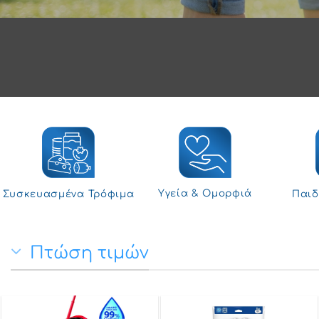
Υγεία & Ομορφιά
Συσκευασμένα Τρόφιμα
Παιδ
Πτώση τιμών