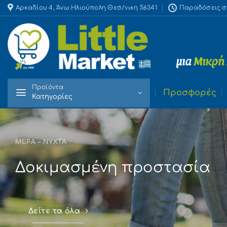
Skip
Αρκαδίου 4, Άνω Ηλιούπολη Θεσ/νικη 56341
Παραδόσεις στο
to
content
Προϊόντα
Προσφορές
Κατηγορίες
ΜΈΡΑ – ΝΎΧΤΑ
Δοκιμασμένη προστασία
Δείτε τα όλα