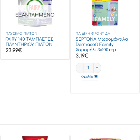
ΕΞΑΝΤΛΗΜΈΝΟ
ΠΛΎΣΙΜΟ ΠΙΆΤΩΝ
ΠΑΙΔΙΚΉ ΦΡΟΝΤΊΔΑ
FAIRY 140 ΤΑΜΠΛΕΤΕΣ
SEPTONA Μωρομάντιλα
ΠΛΥΝΤΗΡΙΟΥ ΠΙΑΤΩΝ
Dermasoft Family
Χαμομήλι 3×100τεμ
23.99
€
3.19
€
SEPTONA Μωρομάντιλα Dermasof
Καλάθι