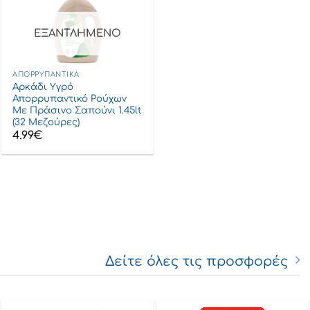
ΕΞΑΝΤΛΗΜΈΝΟ
ΑΠΟΡΡΥΠΑΝΤΙΚΆ
Αρκάδι Υγρό
Απορρυπαντικό Ρούχων
Με Πράσινο Σαπούνι 1.45lt
(32 Μεζούρες)
4.99
€
t Family Χαμομήλι 3x100τεμ ποσότητα
Δείτε όλες τις προσφορές