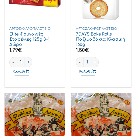
ΑΡΤΟΖΑΧΑΡΟΠΛΑΣΤΕΊΟ
ΑΡΤΟΖΑΧΑΡΟΠΛΑΣΤΕΊΟ
Elite Φρυγανιές
7DAYS Bake Rolls
Σταρένιες 125g 3+1
Παξιμαδάκια Κλασική
Δώρο
160g
1.79
€
1.50
€
Elite Φρυγανιές Σταρένιες 125g 3+1 Δώρο ποσότητα
7DAYS Bake Rolls Παξιμαδάκι
Καλάθι
Καλάθι