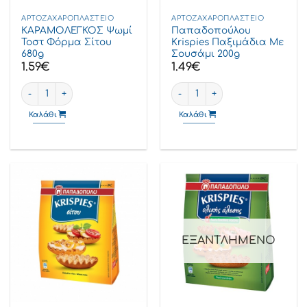
ΑΡΤΟΖΑΧΑΡΟΠΛΑΣΤΕΊΟ
ΑΡΤΟΖΑΧΑΡΟΠΛΑΣΤΕΊΟ
ΚΑΡΑΜΟΛΕΓΚΟΣ Ψωμί
Παπαδοπούλου
Τοστ Φόρμα Σίτου
Krispies Παξιμάδια Με
680g
Σουσάμι 200g
1.59
€
1.49
€
ΚΑΡΑΜΟΛΕΓΚΟΣ Ψωμί Τοστ Φόρμα Σίτου 680g ποσότητα
Παπαδοπούλου Krispies Παξι
Καλάθι
Καλάθι
ΕΞΑΝΤΛΗΜΈΝΟ