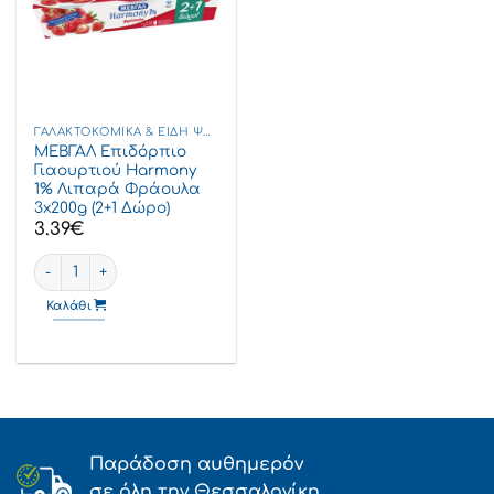
ΓΑΛΑΚΤΟΚΟΜΙΚΆ & ΕΊΔΗ ΨΥΓΕΊΟΥ
ΜΕΒΓΑΛ Επιδόρπιο
Γιαουρτιού Harmony
1% Λιπαρά Φράουλα
3x200g (2+1 Δώρο)
3.39
€
ΜΕΒΓΑΛ Επιδόρπιο Γιαουρτιού Harmony 1% Λιπαρά Φράουλα 3x
Καλάθι
Παράδοση αυθημερόν
σε όλη την Θεσσαλονίκη