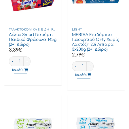
ΓΑΛΑΚΤΟΚΟΜΙΚΆ & ΕΊΔΗ ΨΥΓΕΊΟΥ
LIGHT
Δέλτα Smart Γιαούρτι
ΜΕΒΓΑΛ Επιδόρπιο
Παιδικό Φράουλα 145g
Γιαουρτιού Only Χωρίς
(2+1 Δώρο)
Λακτόζη 2% Λιπαρά
3x200g (2+1 Δώρο)
3.39
€
2.79
€
Δέλτα Smart Γιαούρτι Παιδικό Φράουλα 145g (2+1 Δώρο) ποσότη
ΜΕΒΓΑΛ Επιδόρπιο Γιαουρτιού
Καλάθι
Καλάθι