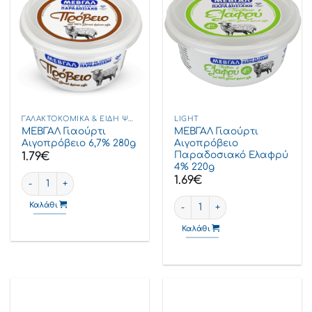
ΓΑΛΑΚΤΟΚΟΜΙΚΆ & ΕΊΔΗ ΨΥΓΕΊΟΥ
LIGHT
ΜΕΒΓΑΛ Γιαούρτι
ΜΕΒΓΑΛ Γιαούρτι
Αιγοπρόβειο 6,7% 280g
Αιγοπρόβειο
Παραδοσιακό Ελαφρύ
1.79
€
4% 220g
ΜΕΒΓΑΛ Γιαούρτι Αιγοπρόβειο 6,7% 280g ποσότητα
1.69
€
ΜΕΒΓΑΛ Γιαούρτι Αιγοπρόβει
Καλάθι
Καλάθι