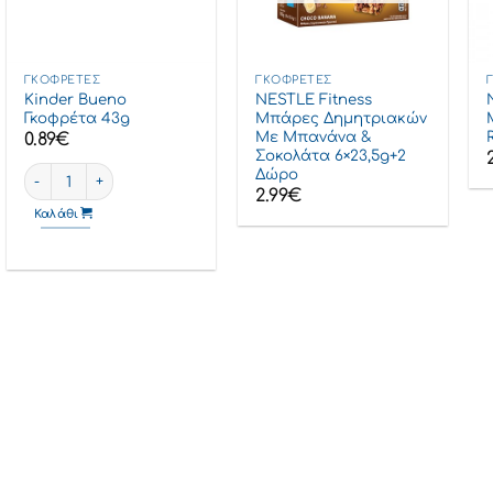
ΓΚΟΦΡΈΤΕΣ
ΓΚΟΦΡΈΤΕΣ
Kinder Bueno
NESTLE Fitness
Γκοφρέτα 43g
Μπάρες Δημητριακών
Με Μπανάνα &
0.89
€
Σοκολάτα 6×23,5g+2
Kinder Bueno Γκοφρέτα 43g ποσότητα
Δώρο
2.99
€
Καλάθι