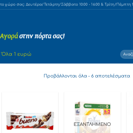
 χώρο σας: Δευτέρα/Τετάρτη/Σάββατο 10:00 - 16:00 & Τρίτη/Πέμπτη 10
Αναζή
Όλα 1 ευρώ
για:
S
Προβάλλονται όλα - 6 αποτελέσματα
b
l
ΕΞΑΝΤΛΗΜΈΝΟ