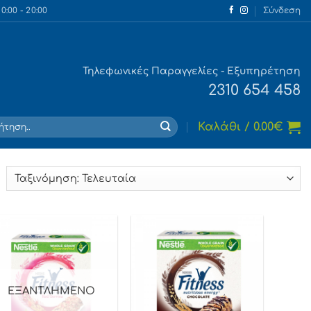
:00 - 20:00
Σύνδεση
Τηλεφωνικές Παραγγελίες - Εξυπηρέτηση
2310 654 458
τηση
Καλάθι /
0.00
€
orted
y
atest
ΕΞΑΝΤΛΗΜΈΝΟ