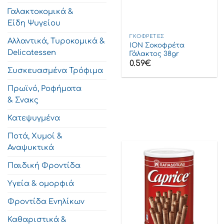
Γαλακτοκομικά &
Είδη Ψυγείου
ΓΚΟΦΡΈΤΕΣ
Αλλαντικά, Τυροκομικά &
ΙΟΝ Σοκοφρέτα
Delicatessen
Γάλακτος 38gr
0.59
€
Συσκευασμένα Τρόφιμα
Πρωϊνό, Ροφήματα
& Σνακς
Κατεψυγμένα
Ποτά, Χυμοί &
Αναψυκτικά
Παιδική Φροντίδα
Υγεία & ομορφιά
Φροντίδα Ενηλίκων
Καθαριστικά &