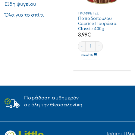
Είδη ψυγείου
ΓΚΟΦΡΈΤΕΣ
Όλα για το σπίτι
Παπαδοπούλου
Caprice Πουράκια
Classic 400g
3.99
€
Παπαδοπούλου Caprice Πουρ
Καλάθι
Παράδοση αυθημερόν
σε όλη την Θεσσαλονίκη
Τρόποι Πλη