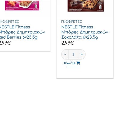
ΓΚΟΦΡΈΤΕΣ
ΓΚΟΦΡΈΤΕΣ
NESTLE Fitness
NESTLE Fitness
Μπάρες Δημητριακών
Μπάρες Δημητριακών
Red Berries 6×23,5g
Σοκολάτα 6×23,5g
2.99
€
2.99
€
NESTLE Fitness Μπάρες Δημητριακών
Καλάθι