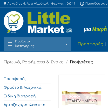
Skip
Αρκαδίου 4, Άνω Ηλιούπολη Θεσ/νικη 56341
Παραδόσεις στο
to
content
Προϊόντα
Προσφορές
Κατηγορίες
Πρωινό, Ροφήματα & Σνακς
/
Γκοφρέτες
Προσφορές
Φρούτα & Λαχανικά
Ειδική διατροφή
ΕΞΑΝΤΛΗΜΈΝΟ
Αρτοζαχαροπλαστείο