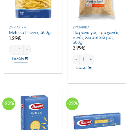
ΖΥΜΑΡΙΚΆ
ΖΥΜΑΡΙΚΆ
Παραγωγός Τραχανάς
Melissa Πέννες 500g
Ξινός Χειροποίητος
1.29
€
500g
Melissa Πέννες 500g ποσότητα
3.99
€
Παραγωγός Τραχανάς Ξινός Χ
Καλάθι
Καλάθι
-22%
-22%