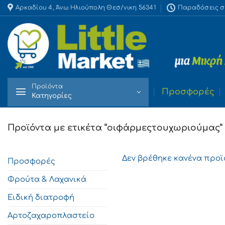
Skip
Αρκαδίου 4, Άνω Ηλιούπολη Θεσ/νικη 56341
Παραδόσεις στο
to
content
Προϊόντα
Προσφορές
Κατηγορίες
Προϊόντα με ετικέτα “οιφάρμεςτουχωριούμας”
Δεν βρέθηκε κανένα προϊό
Προσφορές
Φρούτα & Λαχανικά
Ειδική διατροφή
Αρτοζαχαροπλαστείο