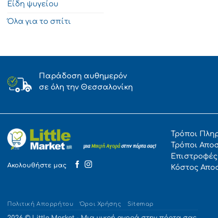
Είδη ψυγείου
Όλα για το σπίτι
Παράδοση αυθημερόν
σε όλη την Θεσσαλονίκη
Τρόποι Πλη
Τρόποι Απο
Επιστροφές
Ακολουθήστε μας
Κόστος Απο
Πολιτική Απορρήτου
Όροι Χρήσης
Sitemap
2026 © Little Market - Μια μικρή αγορά στην πόρτα σας.