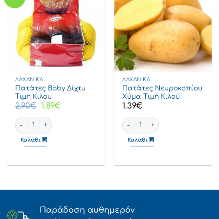
ΛΑΧΑΝΙΚΆ
ΛΑΧΑΝΙΚΆ
Πατάτες Baby Δίχτυ
Πατάτες Νευροκοπίου
Τιμη Κιλου
Χύμα Τιμή Κιλού
Original
Η
2.90
€
1.89
€
1.39
€
price
τρέχουσα
was:
τιμή
Πατάτες Baby δίχτυ τιμη κιλου ποσότητα
Πατάτες Νευροκοπίου χύμα τι
2.90€.
είναι:
1.89€.
Καλάθι
Καλάθι
Παράδοση αυθημερόν