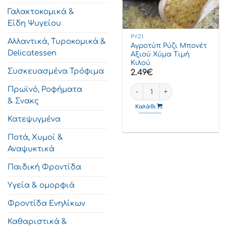
Γαλακτοκομικά &
Είδη Ψυγείου
ΡΎΖΙ
Αλλαντικά, Τυροκομικά &
Αγροτύπ Ρύζι Μπονέτ
Delicatessen
Αξιού Χύμα Τιμή
Κιλού
Συσκευασμένα Τρόφιμα
2.49
€
Αγροτύπ Ρύζι Μπονέτ Αξιού 
Πρωϊνό, Ροφήματα
& Σνακς
Καλάθι
Κατεψυγμένα
Ποτά, Χυμοί &
Αναψυκτικά
Παιδική Φροντίδα
Υγεία & ομορφιά
Φροντίδα Ενηλίκων
Καθαριστικά &