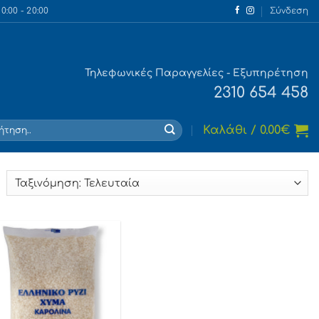
:00 - 20:00
Σύνδεση
Τηλεφωνικές Παραγγελίες - Εξυπηρέτηση
2310 654 458
τηση
Καλάθι /
0.00
€
orted
y
atest