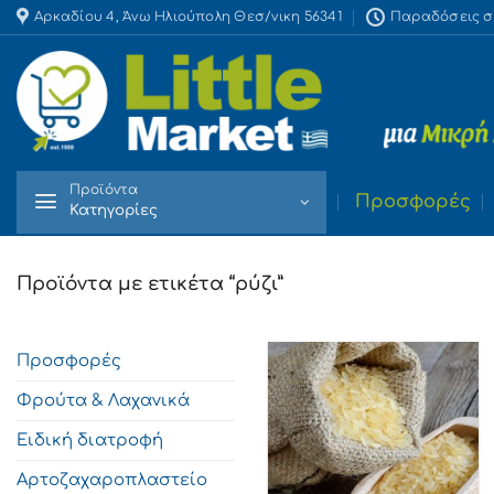
Skip
Αρκαδίου 4, Άνω Ηλιούπολη Θεσ/νικη 56341
Παραδόσεις στο
to
content
Προϊόντα
Προσφορές
Κατηγορίες
Προϊόντα με ετικέτα “ρύζι”
Προσφορές
Φρούτα & Λαχανικά
Ειδική διατροφή
Αρτοζαχαροπλαστείο