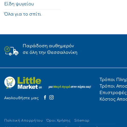
Είδη ψυγείου
Όλα για το σπίτι
Παράδοση αυθημερόν
σε όλη την Θεσσαλονίκη
Τρόποι Πλη
Τρόποι Απο
Επιστροφές
Ακολουθήστε μας
Κόστος Απο
Πολιτική Απορρήτου
Όροι Χρήσης
Sitemap