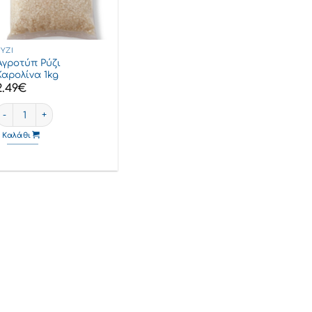
ΡΎΖΙ
Αγροτύπ Ρύζι
Καρολίνα 1kg
2.49
€
τα
Αγροτύπ Ρύζι Καρολίνα 1kg ποσότητα
Καλάθι