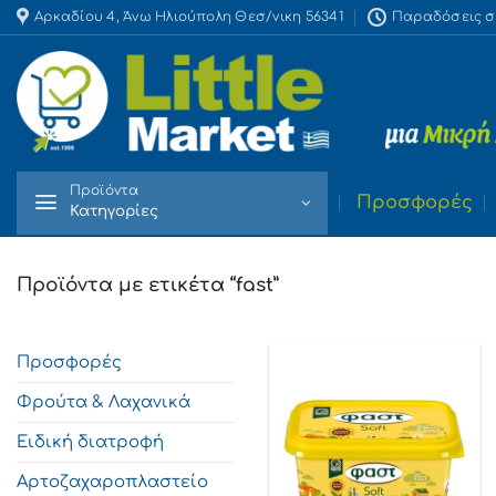
Skip
Αρκαδίου 4, Άνω Ηλιούπολη Θεσ/νικη 56341
Παραδόσεις στο
to
content
Προϊόντα
Προσφορές
Κατηγορίες
Προϊόντα με ετικέτα “fast”
Προσφορές
Φρούτα & Λαχανικά
Ειδική διατροφή
Αρτοζαχαροπλαστείο