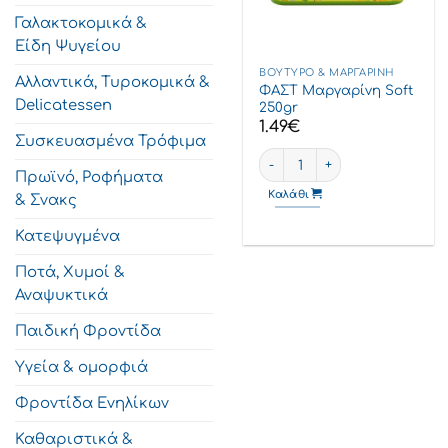
Γαλακτοκομικά &
Είδη Ψυγείου
ΒΟΎΤΥΡΟ & ΜΑΡΓΑΡΊΝΗ
Αλλαντικά, Τυροκομικά &
ΦΑΣΤ Μαργαρίνη Soft
Delicatessen
250gr
1.49
€
Συσκευασμένα Τρόφιμα
ΦΑΣΤ Μαργαρίνη Soft 250gr
Πρωϊνό, Ροφήματα
Καλάθι
& Σνακς
Κατεψυγμένα
Ποτά, Χυμοί &
Αναψυκτικά
Παιδική Φροντίδα
Υγεία & ομορφιά
Φροντίδα Ενηλίκων
Καθαριστικά &