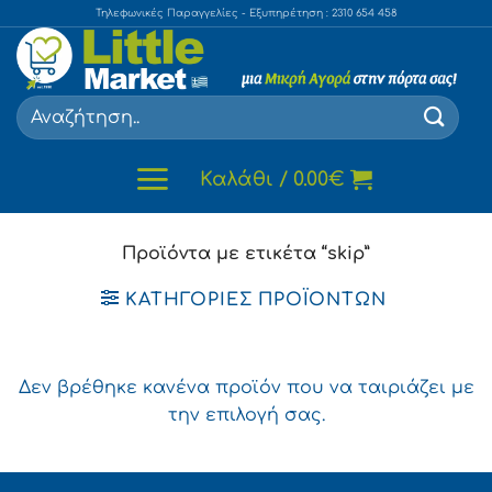
Skip
Τηλεφωνικές Παραγγελίες - Εξυπηρέτηση : 2310 654 458
to
content
Αναζήτηση
για:
Καλάθι /
0.00
€
Προϊόντα με ετικέτα “skip”
ΚΑΤΗΓΟΡΊΕΣ ΠΡΟΪΌΝΤΩΝ
Δεν βρέθηκε κανένα προϊόν που να ταιριάζει με
την επιλογή σας.