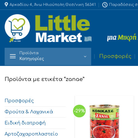
Skip
Αρκαδίου 4, Άνω Ηλιούπολη Θεσ/νικη 56341
Παραδόσεις στο
to
content
Προϊόντα
Προσφορές
Κατηγορίες
Προϊόντα με ετικέτα “zanae”
Προσφορές
-29%
Φρούτα & Λαχανικά
Ειδική διατροφή
Αρτοζαχαροπλαστείο