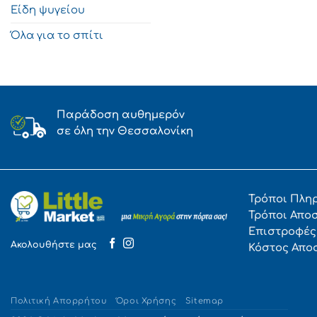
Είδη ψυγείου
Όλα για το σπίτι
Παράδοση αυθημερόν
σε όλη την Θεσσαλονίκη
Τρόποι Πλη
Τρόποι Απο
Επιστροφές
Ακολουθήστε μας
Κόστος Απο
Πολιτική Απορρήτου
Όροι Χρήσης
Sitemap