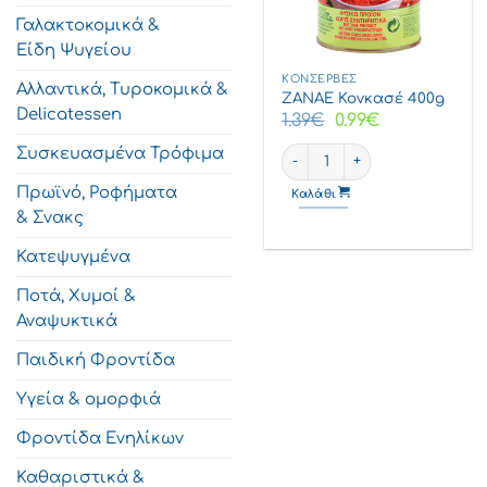
Γαλακτοκομικά &
Είδη Ψυγείου
ΚΟΝΣΈΡΒΕΣ
Αλλαντικά, Τυροκομικά &
ΖΑΝΑΕ Κονκασέ 400g
Delicatessen
Original
Η
1.39
€
0.99
€
price
τρέχουσα
was:
τιμή
ΖΑΝΑΕ Κονκασέ 400g ποσότη
Συσκευασμένα Τρόφιμα
1.39€.
είναι:
0.99€.
Πρωϊνό, Ροφήματα
Καλάθι
& Σνακς
Κατεψυγμένα
Ποτά, Χυμοί &
Αναψυκτικά
Παιδική Φροντίδα
Υγεία & ομορφιά
Φροντίδα Ενηλίκων
Καθαριστικά &