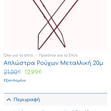
Όλα για το σπίτι
/
Προϊόντα για το Σπίτι
Απλώστρα Ρούχων Μεταλλική 20μ
Original
Η
21.00
12.99
€
€
price
τρέχουσα
Εξαντλημένο
was:
τιμή
21.00€.
είναι:
12.99€.
Περιγραφή