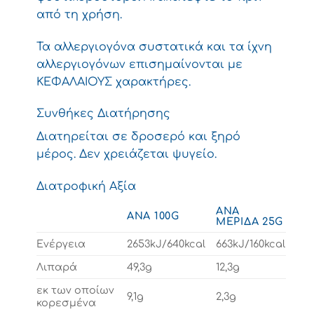
από τη χρήση.
Τα αλλεργιογόνα συστατικά και τα ίχνη
αλλεργιογόνων επισημαίνονται με
ΚΕΦΑΛΑΙΟΥΣ χαρακτήρες.
Συνθήκες Διατήρησης
Διατηρείται σε δροσερό και ξηρό
μέρος. Δεν χρειάζεται ψυγείο.
Διατροφική Αξία
ΑΝΆ
ΑΝΆ 100G
ΜΕΡΊΔΑ 25G
Ενέργεια
2653kJ/640kcal
663kJ/160kcal
Λιπαρά
49,3g
12,3g
εκ των οποίων
9,1g
2,3g
κορεσμένα