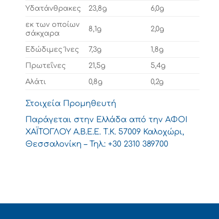
Υδατάνθρακες
23,8g
6,0g
εκ των οποίων
8,1g
2,0g
σάκχαρα
Εδώδιμες Ίνες
7,3g
1,8g
Πρωτεΐνες
21,5g
5,4g
Αλάτι
0,8g
0,2g
Στοιχεία Προμηθευτή
Παράγεται στην Ελλάδα από την ΑΦΟΙ
ΧΑΪΤΟΓΛΟΥ Α.Β.Ε.Ε. Τ.Κ. 57009 Καλοχώρι,
Θεσσαλονίκη – Τηλ.: +30 2310 389700