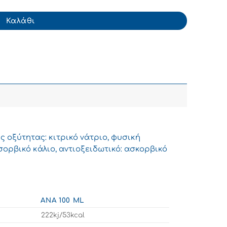
Καλάθι
ς οξύτητας: κιτρικό νάτριο, φυσική
σορβικό κάλιο, αντιοξειδωτικό: ασκορβικό
ΑΝΆ 100 ML
222kj/53kcal