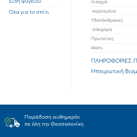
Είδη ψυγείου
Λιπαρά
κορεσμένα
Όλα για το σπίτι
Υδατάνθρακες
σάκχαρα
Πρωτεϊνες
Αλάτι
ΠΛΗΡΟΦΟΡΙΕΣ 
Ηπειρωτική Βιομη
Παράδοση αυθημερόν
σε όλη την Θεσσαλονίκη