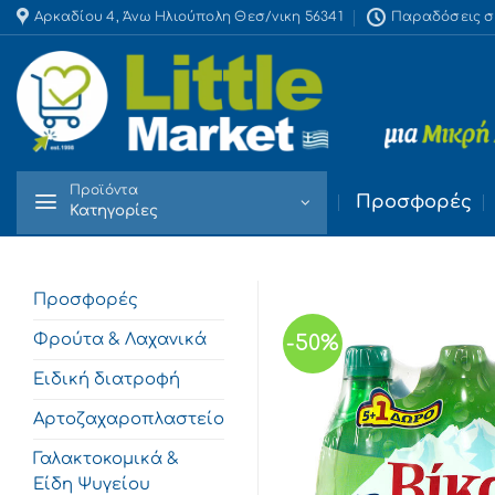
Skip
Αρκαδίου 4, Άνω Ηλιούπολη Θεσ/νικη 56341
Παραδόσεις στο
to
content
Προϊόντα
Προσφορές
Κατηγορίες
Προσφορές
Φρούτα & Λαχανικά
-50%
Ειδική διατροφή
Αρτοζαχαροπλαστείο
Γαλακτοκομικά &
Είδη Ψυγείου