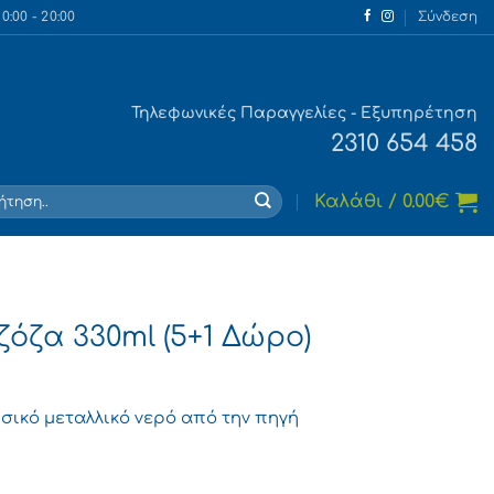
:00 - 20:00
Σύνδεση
Τηλεφωνικές Παραγγελίες - Εξυπηρέτηση
2310 654 458
τηση
Καλάθι /
0.00
€
ζόζα 330ml (5+1 Δώρο)
σικό μεταλλικό νερό από την πηγή
ρο) ποσότητα