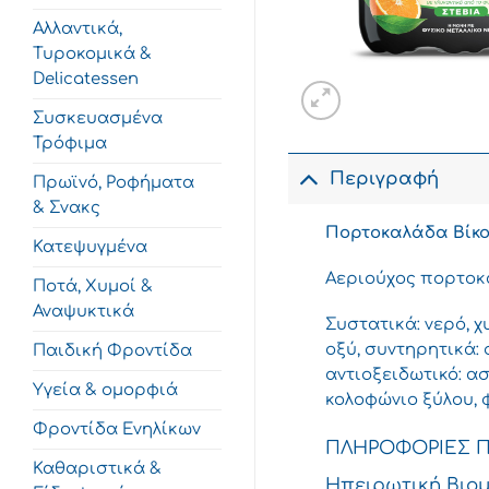
Αλλαντικά,
Τυροκομικά &
Delicatessen
Συσκευασμένα
Τρόφιμα
Περιγραφή
Πρωϊνό, Ροφήματα
& Σνακς
Πορτοκαλάδα Βίκος
Κατεψυγμένα
Αεριούχος πορτοκα
Ποτά, Χυμοί &
Αναψυκτικά
Συστατικά: νερό, 
οξύ, συντηρητικά: 
Παιδική Φροντίδα
αντιοξειδωτικό: α
Υγεία & ομορφιά
κολοφώνιο ξύλου, 
Φροντίδα Ενηλίκων
ΠΛΗΡΟΦΟΡΙΕΣ 
Καθαριστικά &
Ηπειρωτική Βιομη