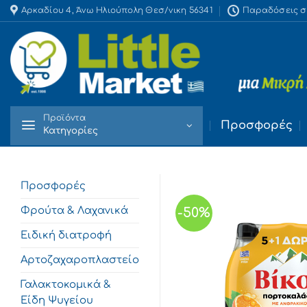
Skip
Αρκαδίου 4, Άνω Ηλιούπολη Θεσ/νικη 56341
Παραδόσεις στο
to
content
Προϊόντα
Προσφορές
Κατηγορίες
Προσφορές
Φρούτα & Λαχανικά
-50%
Ειδική διατροφή
Αρτοζαχαροπλαστείο
Γαλακτοκομικά &
Είδη Ψυγείου