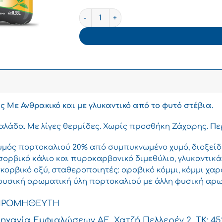
2.99€.
Βίκος Αναψυκτικό Πορτοκαλάδα με Στέβι
 Με Ανθρακικό και με γλυκαντικό από το φυτό στέβια.
λάδα. Με λίγες θερμίδες. Χωρίς προσθήκη Ζάχαρης. Περ
χυμός πορτοκαλιού 20% από συμπυκνωμένο χυμό, διοξείδιο
σορβικό κάλιο και πυροκαρβονικό διμεθύλιο, γλυκαντικά
σκορβικό οξύ, σταθεροποιητές: αραβικό κόμμι, κόμμι χα
φυσική αρωματική ύλη πορτοκαλιού με άλλη φυσική αρωμ
ΠΡΟΜΗΘΕΥΤΗ
χανία Εμφιαλώσεων ΑΕ, Χατζή Πελλερέν 2, ΤΚ: 4522