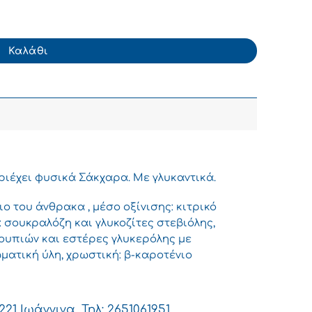
α 330ml (5+1 Δώρο) ποσότητα
Καλάθι
ιέχει φυσικά Σάκχαρα. Με γλυκαντικά.
 του άνθρακα , μέσο οξίνισης: κιτρικό
: σουκραλόζη και γλυκοζίτες στεβιόλης,
ρουπιών και εστέρες γλυκερόλης με
ατική ύλη, χρωστική: β-καροτένιο
1 Ιωάννινα, Τηλ: 2651061951