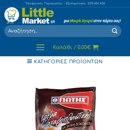
Skip
Τηλεφωνικές Παραγγελίες - Εξυπηρέτηση : 2310 654 458
to
content
Αναζήτηση
για:
Καλάθι /
0.00
€
ΚΑΤΗΓΟΡΊΕΣ ΠΡΟΪΌΝΤΩΝ