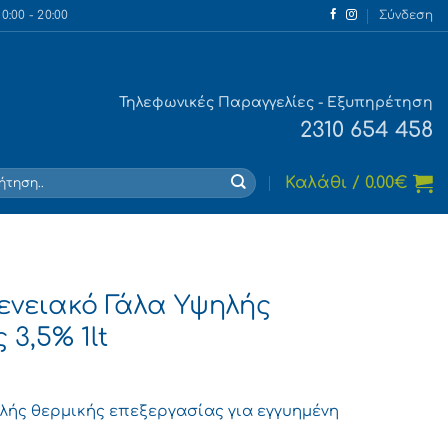
:00 - 20:00
Σύνδεση
Τηλεφωνικές Παραγγελίες - Εξυπηρέτηση
2310 654 458
τηση
Καλάθι /
0.00
€
ενειακό Γάλα Υψηλής
3,5% 1lt
ηλής θερμικής επεξεργασίας για εγγυημένη