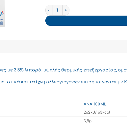
ΔΕΛΤΑ Μμμmilk Οικογενειακό Γάλα Υψηλή
ρες με 3,5% λιπαρά, υψηλής θερμικής επεξεργασίας, ομο
υστατικά και τα ίχνη αλλεργιογόνων επισημαίνονται με
ΑΝΆ 100ML
262kJ/ 63kcal
3,5g