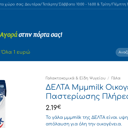
 χώρο σας: Δευτέρα/Τετάρτη/Σάββατο 10:00 - 16:00 & Τρίτη/Πέμπτη 10
Αναζή
Όλα 1 ευρώ
για:
Γαλακτοκομικά & Είδη Ψυγείου
/
Γάλα
ΔΕΛΤΑ Μμμmilk Οικογ
Παστερίωσης Πλήρες 
2.19
€
Το γάλα μμμmilk της ΔΕΛΤΑ είναι υψ
απόλαυση για όλη την οικογένεια.