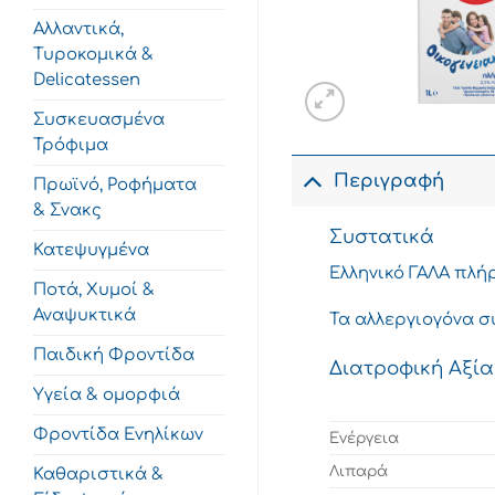
Αλλαντικά,
Τυροκομικά &
Delicatessen
Συσκευασμένα
Τρόφιμα
Περιγραφή
Πρωϊνό, Ροφήματα
& Σνακς
Συστατικά
Κατεψυγμένα
Ελληνικό ΓΑΛΑ πλή
Ποτά, Χυμοί &
Αναψυκτικά
Τα αλλεργιογόνα σ
Παιδική Φροντίδα
Διατροφική Αξία
Υγεία & ομορφιά
Φροντίδα Ενηλίκων
Ενέργεια
Λιπαρά
Καθαριστικά &