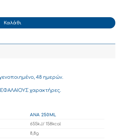
ς Παστερίωσης Πλήρες 3,5% 1lt ποσότητα
Καλάθι
γενοποιημένο, 48 ημερών.
 ΚΕΦΑΛΑΙΟΥΣ χαρακτήρες.
ΑΝΆ 250ML
655kJ/ 158kcal
8,8g