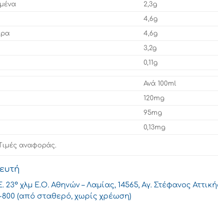
σμένα
2,3g
4,6g
αρα
4,6g
3,2g
0,11g
Ανά 100ml
120mg
95mg
0,13mg
ς Τιμές αναφοράς.
θευτή
 23° χλμ Ε.Ο. Αθηνών – Λαμίας, 14565, Αγ. Στέφανος Αττικ
9-800 (από σταθερό, χωρίς χρέωση)