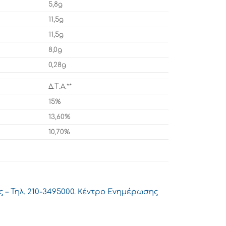
5,8g
11,5g
11,5g
8,0g
0,28g
Δ.Τ.Α.**
15%
13,60%
10,70%
ής – Τηλ. 210-3495000. Κέντρο Ενημέρωσης