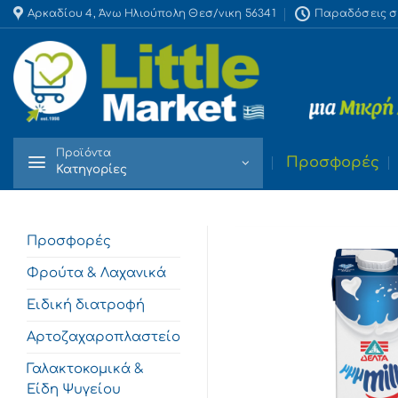
Skip
Αρκαδίου 4, Άνω Ηλιούπολη Θεσ/νικη 56341
Παραδόσεις στο
to
content
Προϊόντα
Προσφορές
Κατηγορίες
Προσφορές
Φρούτα & Λαχανικά
Ειδική διατροφή
Αρτοζαχαροπλαστείο
Γαλακτοκομικά &
Είδη Ψυγείου