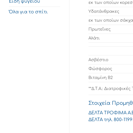
Είδη ψυγείου
εκ των οποίων κορε
Υδατάνθρακες
Όλα για το σπίτι
εκ των οποίων σάκχ
Πρωτεΐνες
Αλάτι
Ασβέστιο
Φώσφορος
Βιταμίνη Β2
**Δ.Τ.Α.: Διατροφικέ
Στοιχεία Προμη
ΔΕΛΤΑ ΤΡΟΦΙΜΑ Α.Ε.
ΔΕΛΤΑ τηλ. 800-119