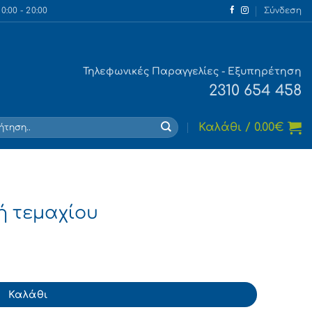
:00 - 20:00
Σύνδεση
Τηλεφωνικές Παραγγελίες - Εξυπηρέτηση
2310 654 458
τηση
Καλάθι /
0.00
€
ή τεμαχίου
τα
Καλάθι