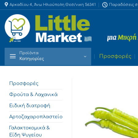
Skip
Αρκαδίου 4, Άνω Ηλιούπολη Θεσ/νικη 56341
Παραδόσεις στο
to
content
Προϊόντα
Προσφορές
Κατηγορίες
Προσφορές
Φρούτα & Λαχανικά
Ειδική διατροφή
Αρτοζαχαροπλαστείο
Γαλακτοκομικά &
Είδη Ψυγείου