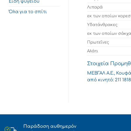
Είδη ψυγείου
Λιπαρά
Όλα για το σπίτι
εκ των οποίων κορε
Υδατάνθρακες
εκ των οποίων σάκχ
Πρωτεΐνες
Αλάτι
Στοιχεία Προμη
ΜΕΒΓΑΛ A.E., Κουφά
από κινητό: 211 1818
Παράδοση αυθημερόν