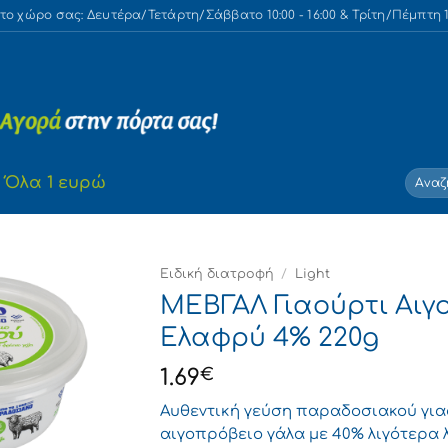
 χώρο σας: Δευτέρα/Τετάρτη/Σάββατο 10:00 - 16:00 & Τρίτη/Πέμπτη 10
Αναζή
Όλα 1 ευρώ
για:
Ειδική διατροφή
/
Light
ΜΕΒΓΑΛ Γιαούρτι Αι
Ελαφρύ 4% 220g
1.69
€
Αυθεντική γεύση παραδοσιακού γιαο
αιγοπρόβειο γάλα με 40% λιγότερα 