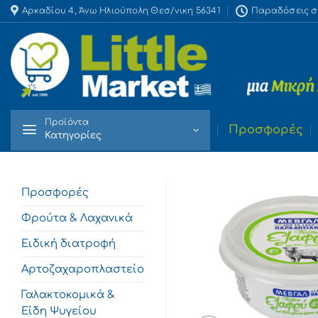
Skip
Αρκαδίου 4, Άνω Ηλιούπολη Θεσ/νικη 56341
Παραδόσεις στο
to
content
Προϊόντα
Προσφορές
Κατηγορίες
Προσφορές
Φρούτα & Λαχανικά
Ειδική διατροφή
Αρτοζαχαροπλαστείο
Γαλακτοκομικά &
Είδη Ψυγείου