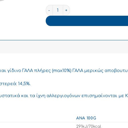
ΜΕΒΓΑΛ Γιαούρτι Αιγοπρόβειο Παραδοσ
 και γίδινο ΓΑΛΑ πλήρες (max10%) ΓΑΛΑ μερικώς αποβουτυ
τερεά: 14,5%.
υστατικά και τα ίχνη αλλεργιογόνων επισημαίνονται με
ΑΝΆ 100G
291kJ/70kcal