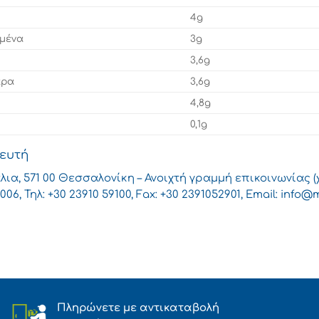
4g
σμένα
3g
3,6g
αρα
3,6g
4,8g
0,1g
θευτή
λια, 571 00 Θεσσαλονίκη – Ανοιχτή γραμμή επικοινωνίας (
006, Τηλ: +30 23910 59100, Fax: +30 2391052901, Email:
info@m
Πληρώνετε με αντικαταβολή