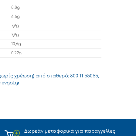
8,8g
6,6g
7,9g
7,9g
10,6g
0,22g
χωρίς χρέωση) από σταθερό: 800 11 55055,
evgal.gr
Δωρεάν μεταφορικά για παραγγελίες