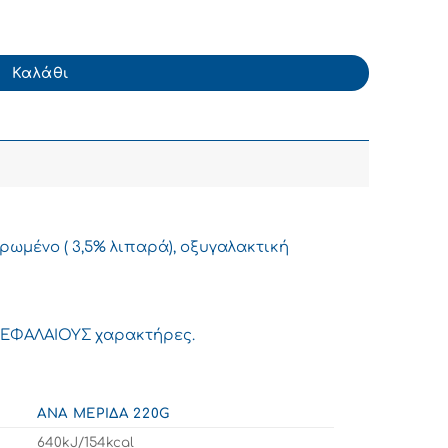
ιακό Ελαφρύ 4% 220g ποσότητα
Καλάθι
ρωμένο ( 3,5% λιπαρά), οξυγαλακτική
 ΚΕΦΑΛΑΙΟΥΣ χαρακτήρες.
ΑΝΆ ΜΕΡΊΔΑ 220G
640kJ/154kcal