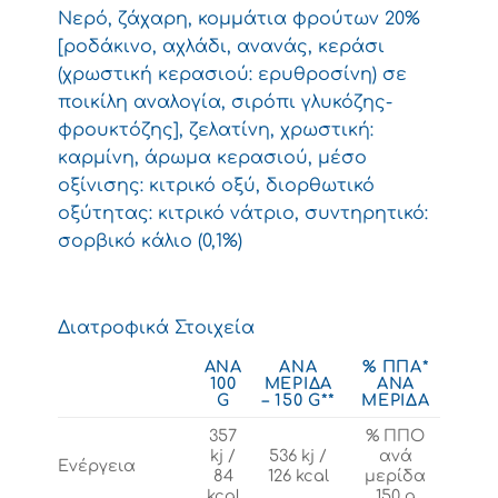
Νερό, ζάχαρη, κομμάτια φρούτων 20%
[ροδάκινο, αχλάδι, ανανάς, κεράσι
(χρωστική κερασιού: ερυθροσίνη) σε
ποικίλη αναλογία, σιρόπι γλυκόζης-
φρουκτόζης], ζελατίνη, χρωστική:
καρμίνη, άρωμα κερασιού, μέσο
οξίνισης: κιτρικό οξύ, διορθωτικό
οξύτητας: κιτρικό νάτριο, συντηρητικό:
σορβικό κάλιο (0,1%)
Διατροφικά Στοιχεία
ΑΝΆ
ΑΝΆ
% ΠΠΑ*
100
ΜΕΡΊΔΑ
ΑΝΆ
G
– 150 G**
ΜΕΡΊΔΑ
357
% ΠΠΟ
kj /
536 kj /
ανά
Ενέργεια
84
126 kcal
μερίδα
kcal
150 g