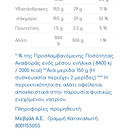
Υδατάνθρακες
19,5 g
29 g
11 %
σάκχαρα
19.5 g
29 g
32 %
Πρωτεϊνες
1.5 g
2.3 g
5 %
0.04
Αλάτι
0.06 g
1 %
g
* % της Προσλαμβανόμενης Ποσότητας
Αναφοράς ενός μέσου ενήλικα ( 8400 kj
/ 2000 kcal) **Ανά μερίδα 150 g (Η
συσκευασία περιέχει 2 μερίδες) *** Η
περιεκτικότητα σε αλάτι οφείλεται
αποκλειστικά στην παρουσία φυσικώς
ενεχόμενου νατρίου
Πληροφορίες προμηθευτή
Μεβγάλ A.E.
: Γραμμή Καταναλωτή:
8001155055