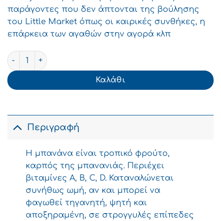
1.79€.
παράγοντες που δεν άπτονται της βούλησης
του Little Market όπως οι καιρικές συνθήκες, η
επάρκεια των αγαθών στην αγορά κλπ
Μπανάνες Εισαγωγής χύμα τιμή κιλού (1 τσαμπί∽1.5kg)
Καλάθι
Περιγραφή
Η μπανάνα είναι τροπικό φρούτο,
καρπός της μπανανιάς. Περιέχει
βιταμίνες A, B, C, D. Καταναλώνεται
συνήθως ωμή, αν και μπορεί να
φαγωθεί τηγανητή, ψητή και
αποξηραμένη, σε στρογγυλές επίπεδες