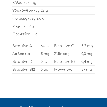
Κάλιο
358 mg
Υδατάνθρακες
23 g
Φυτικές ίνες
2,6 g
Ζάχαρη
12 g
Πρωτεΐνη
1,1 g
Βιταμίνη A
64 IU
Βιταμίνη C
8,7 mg
Ασβέστιο
5 mg
Σίδηρος
0,3 mg
Βιταμίνη D
0 IU
Βιταμίνη B6
0,4 mg
Βιταμίνη B12
0 µg
Μαγνήσιο
27 mg