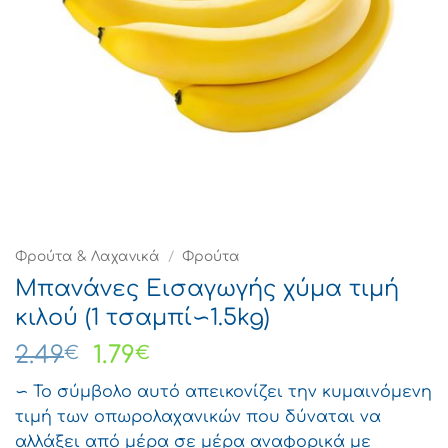
Φρούτα & Λαχανικά
/
Φρούτα
Μπανάνες Εισαγωγής χύμα τιμή
κιλού (1 τσαμπί∽1.5kg)
Original
Η
2.49
1.79
€
€
price
τρέχουσα
∽ Το σύμβολο αυτό απεικονίζει την κυμαινόμενη
was:
τιμή
τιμή των οπωρολαχανικών που δύναται να
2.49€.
είναι:
αλλάξει από μέρα σε μέρα αναφορικά με