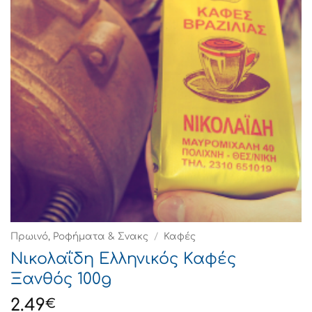
Πρωινό, Ροφήματα & Σνακς
/
Καφές
Νικολαΐδη Ελληνικός Καφές
Ξανθός 100g
2.49
€