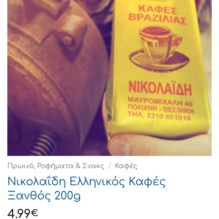
Πρωινό, Ροφήματα & Σνακς
/
Καφές
Νικολαΐδη Ελληνικός Καφές
Ξανθός 200g
4.99
€