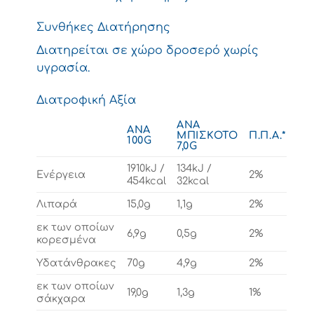
Συνθήκες Διατήρησης
Διατηρείται σε χώρο δροσερό χωρίς
υγρασία.
Διατροφική Αξία
ΑΝΆ
ΑΝΆ
ΜΠΙΣΚΌΤΟ
Π.Π.Α.*
100G
7,0G
1910kJ /
134kJ /
Ενέργεια
2%
454kcal
32kcal
Λιπαρά
15,0g
1,1g
2%
εκ των οποίων
6,9g
0,5g
2%
κορεσμένα
Υδατάνθρακες
70g
4,9g
2%
εκ των οποίων
19,0g
1,3g
1%
σάκχαρα