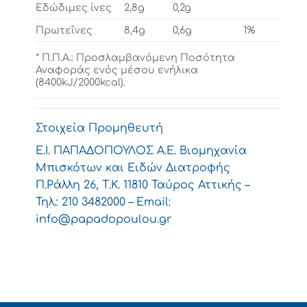
Εδώδιμες ίνες
2,8g
0,2g
Πρωτεΐνες
8,4g
0,6g
1%
* Π.Π.Α.: Προσλαμβανόμενη Ποσότητα
Αναφοράς ενός μέσου ενήλικα
(8400kJ/2000kcal).
Στοιχεία Προμηθευτή
Ε.Ι. ΠΑΠΑΔΟΠΟΥΛΟΣ Α.Ε. Βιομηχανία
Μπισκότων και Ειδών Διατροφής
Π.Ράλλη 26, Τ.Κ. 11810 Ταύρος Αττικής –
Τηλ.: 210 3482000 – Email:
info@papadopoulou.gr