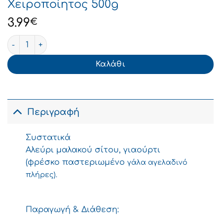
Χειροποίητος 500g
3.99
€
Παραγωγός Τραχανάς Ξινός Χειροποίητος 500g ποσότη
Καλάθι
Περιγραφή
Συστατικά
Αλεύρι μαλακού σίτου, γιαούρτι
(φρέσκο παστεριωμένο
γάλα
αγελαδινό
πλήρες).
Παραγωγή & Διάθεση: