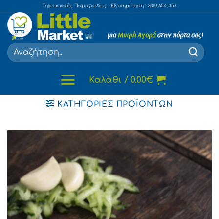
Skip
Τηλεφωνικές Παραγγελίες - Εξυπηρέτηση : 2310 654 458
to
content
Αναζήτηση
για:
Καλάθι /
0.00
€
ΚΑΤΗΓΟΡΊΕΣ ΠΡΟΪΌΝΤΩΝ