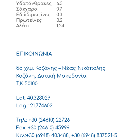
Υδατάνθρακες
6.3
Σάκχαρα
0.7
Εδώδιμες ίνες
0.3
Πρωτείνες
3.2
Αλάτι
1.24
ΕΠΙΚΟΙΝΩΝΙΑ
5ο χλμ. Κοζάνης – Νέας Νικόπολης
Κοζάνη, Δυτική Μακεδονία
T.K 50100
Lat:
40.323029
Log :
21.774602
Τηλ.
:
+30 (24610) 22726
Fax
: +30 (24610) 45999
Κιν.
:+30 (6948) 403488, +30 (6948) 837521-5