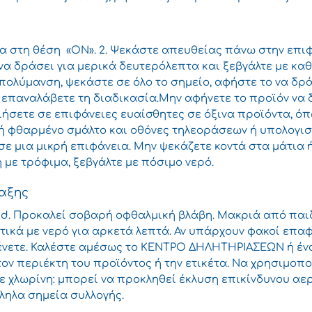
λία στη θέση «ON». 2. Ψεκάστε απευθείας πάνω στην επιφ
να δράσει για μερικά δευτερόλεπτα και ξεβγάλτε με καθα
ολύμανση, ψεκάστε σε όλο το σημείο, αφήστε το να δρά
ί, επαναλάβετε τη διαδικασία.Μην αφήνετε το προϊόν να
ήσετε σε επιφάνειες ευαίσθητες σε όξινα προϊόντα, ό
ή φθαρμένο σμάλτο και οθόνες τηλεοράσεων ή υπολογισ
ε μια μικρή επιφάνεια. Μην ψεκάζετε κοντά στα μάτια 
 με τρόφιμα, ξεβγάλτε με πόσιμο νερό.
αξης
Acid. Προκαλεί σοβαρή οφθαλμική βλάβη. Μακριά από πα
ικά με νερό για αρκετά λεπτά. Αν υπάρχουν φακοί επαφή
ένετε. Καλέστε αμέσως το ΚΕΝΤΡΟ ΔΗΛΗΤΗΡΙΑΣΕΩΝ ή ένα 
τον περιέκτη του προϊόντος ή την ετικέτα. Να χρησιμοπ
ε χλωρίνη: μπορεί να προκληθεί έκλυση επικίνδυνου αερ
ληλα σημεία συλλογής.