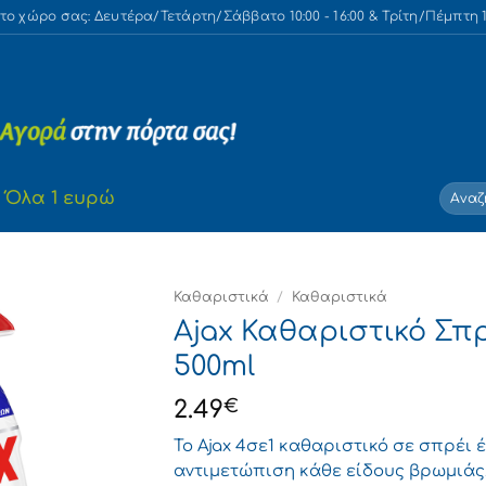
 χώρο σας: Δευτέρα/Τετάρτη/Σάββατο 10:00 - 16:00 & Τρίτη/Πέμπτη 10
Αναζή
Όλα 1 ευρώ
για:
Καθαριστικά
/
Καθαριστικά
Ajax Καθαριστικό Σπρ
500ml
2.49
€
Το Ajax 4σε1 καθαριστικό σε σπρέι 
αντιμετώπιση κάθε είδους βρωμιάς