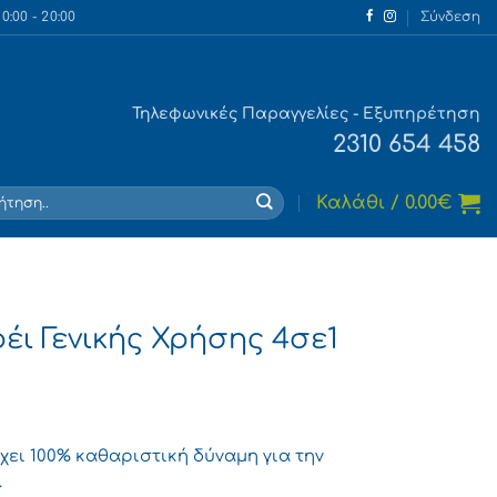
:00 - 20:00
Σύνδεση
Τηλεφωνικές Παραγγελίες - Εξυπηρέτηση
2310 654 458
τηση
Καλάθι /
0.00
€
έι Γενικής Χρήσης 4σε1
έχει 100% καθαριστική δύναμη για την
.