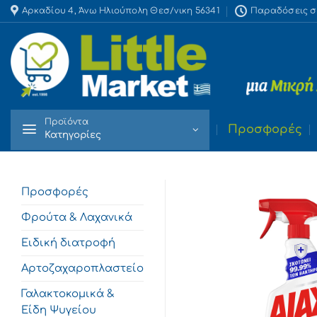
Skip
Αρκαδίου 4, Άνω Ηλιούπολη Θεσ/νικη 56341
Παραδόσεις στο
to
content
Προϊόντα
Προσφορές
Κατηγορίες
Προσφορές
Φρούτα & Λαχανικά
Ειδική διατροφή
Αρτοζαχαροπλαστείο
Γαλακτοκομικά &
Είδη Ψυγείου