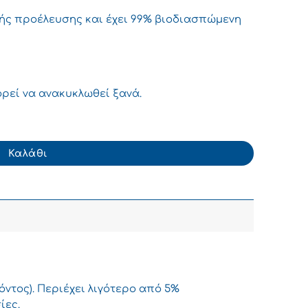
ής προέλευσης και έχει 99% βιοδιασπώμενη
ρεί να ανακυκλωθεί ξανά.
4σε1 500ml ποσότητα
Καλάθι
όντος). Περιέχει λιγότερο από 5%
ίες.