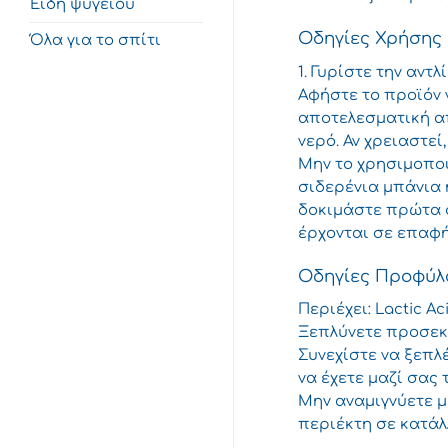
Είδη ψυγείου
Οδηγίες Χρήσης
Όλα για το σπίτι
1. Γυρίστε την αντ
Αφήστε το προϊόν 
αποτελεσματική απ
νερό. Αν χρειαστε
Μην το χρησιμοποι
σιδερένια μπάνια 
δοκιμάστε πρώτα σ
έρχονται σε επαφή
Οδηγίες Προφύλ
Περιέχει: Lactic 
Ξεπλύνετε προσεκτ
Συνεχίστε να ξεπλ
να έχετε μαζί σας 
Μην αναμιγνύετε μ
περιέκτη σε κατάλ