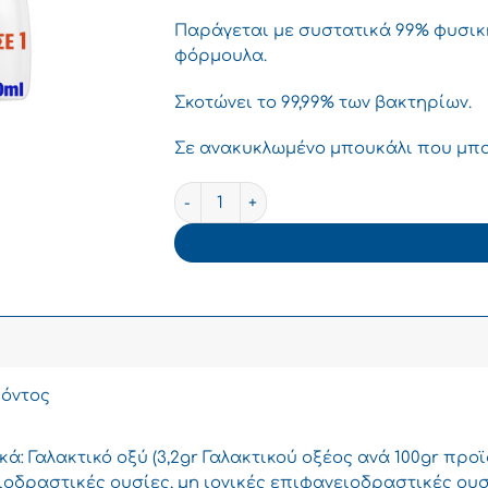
Παράγεται με συστατικά 99% φυσικ
φόρμουλα.
Σκοτώνει το 99,99% των βακτηρίων.
Σε ανακυκλωμένο μπουκάλι που μπο
Ajax Καθαριστικό Σπρέι Γενικής Χρήσης 
όντος
ά: Γαλακτικό οξύ (3,2gr Γαλακτικού οξέος ανά 100gr προϊ
ιοδραστικές ουσίες, μη ιονικές επιφανειοδραστικές ουσ