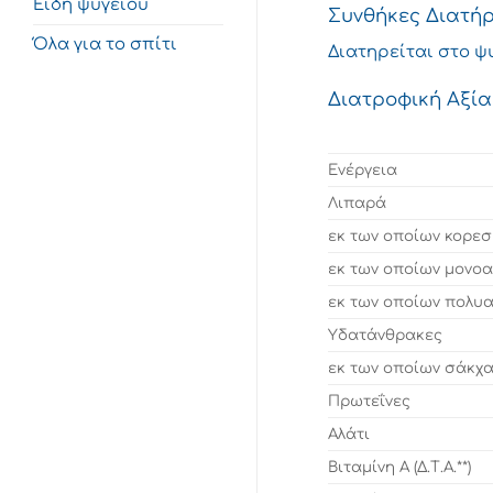
Είδη ψυγείου
Συνθήκες Διατή
Όλα για το σπίτι
Διατηρείται στο ψυ
Διατροφική Αξία
Ενέργεια
Λιπαρά
εκ των οποίων κορε
εκ των οποίων μονο
εκ των οποίων πολυ
Υδατάνθρακες
εκ των οποίων σάκχ
Πρωτεΐνες
Αλάτι
Βιταμίνη Α (Δ.Τ.Α.**)