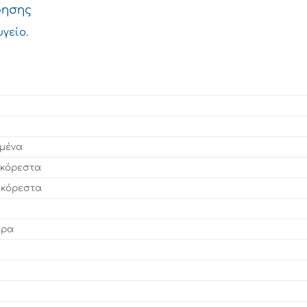
ρησης
γείο.
σμένα
ακόρεστα
ακόρεστα
αρα