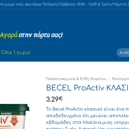
 χώρο σας: Δευτέρα/Τετάρτη/Σάββατο 10:00 - 16:00 & Τρίτη/Πέμπτη 10
Αναζή
Όλα 1 ευρώ
για:
Γαλακτοκομικά & Είδη Ψυγείου
/
Βούτυρο
BECEL ProActiv ΚΛΑΣ
3.29
€
Το Becel ProActiv κλασικό είναι ένα
αποδεδειγμένο ότι μειώνει αποτελεσ
εβδομάδες στα πλαίσια μιας ισορρο