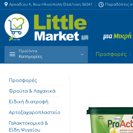
Skip
Αρκαδίου 4, Άνω Ηλιούπολη Θεσ/νικη 56341
Παραδόσεις στο
to
content
Προϊόντα
Προσφορές
Κατηγορίες
Προσφορές
Φρούτα & Λαχανικά
Ειδική διατροφή
Αρτοζαχαροπλαστείο
Γαλακτοκομικά &
Είδη Ψυγείου