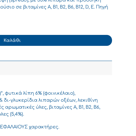
ιψη (spread), με 35% λιπαρά και προσθήκη
ιο σε βιταμίνες Α, Β1, Β2, Β6, Β12, D, E. Πηγή
g ποσότητα
Καλάθι
*, φυτικά λίπη 6% (φοινικέλαιο),
 δι-γλυκερίδια λιπαρών οξέων, λεκιθίνη
ς αρωματικές ύλες, βιταμίνες Α, Β1, Β2, Β6,
λες (5,4%).
 ΚΕΦΑΛΑΙΟΥΣ χαρακτήρες.