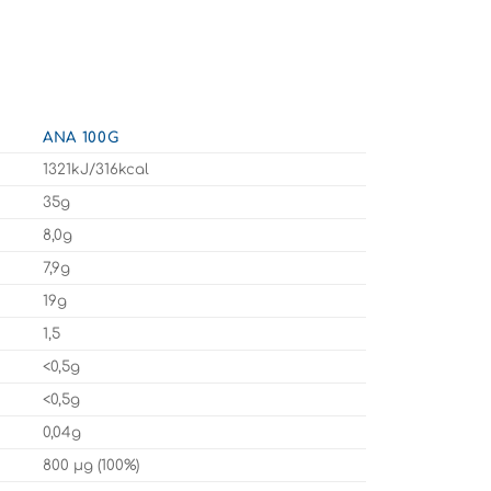
ΑΝΆ 100G
1321kJ/316kcal
35g
8,0g
7,9g
19g
1,5
<0,5g
<0,5g
0,04g
800 μg (100%)