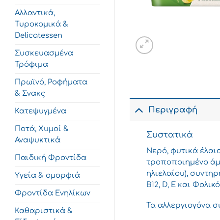
Αλλαντικά,
Τυροκομικά &
Delicatessen
Συσκευασμένα
Τρόφιμα
Πρωϊνό, Ροφήματα
& Σνακς
Περιγραφή
Κατεψυγμένα
Ποτά, Χυμοί &
Συστατικά
Αναψυκτικά
Νερό, φυτικά έλαια
Παιδική Φροντίδα
τροποποιημένο άμυ
ηλιελαίου), συντηρη
Υγεία & ομορφιά
Β12, D, E και Φολικ
Φροντίδα Ενηλίκων
Τα αλλεργιογόνα σ
Καθαριστικά &