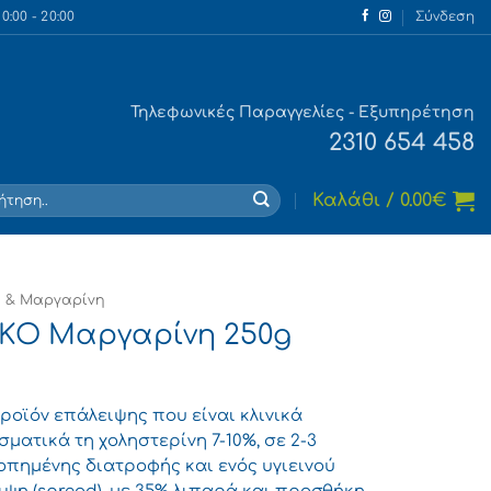
:00 - 20:00
Σύνδεση
Τηλεφωνικές Παραγγελίες - Εξυπηρέτηση
2310 654 458
τηση
Καλάθι /
0.00
€
 & Μαργαρίνη
ΙΚΟ Μαργαρίνη 250g
 προϊόν επάλειψης που είναι κλινικά
ματικά τη χοληστερίνη 7-10%, σε 2-3
πημένης διατροφής και ενός υγιεινού