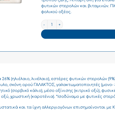
τρόπου ζωής. Λιπαρή ύλη για επάλε
φυτικών στερολών και βιταμινών. Πλούσ
φολικού οξέος.
BECEL ProActiv ΚΛΑΣΙΚΟ Μαργαρίνη 250
 26% (ηλιέλαιο, λινέλαιο), εστέρες φυτικών στερολών (9%)
λο, σκόνη ορού ΓΑΛΑΚΤΟΣ, γαλακτωματοποιητές (μονο- &
τικό (σορβικό κάλιο), μέσο οξίνισης (κιτρικό οξύ), φυσικέ
ό οξύ, χρωστική (καροτένια). *Ισοδύναμο με φυτικές στερό
υστατικά και τα ίχνη αλλεργιογόνων επισημαίνονται με