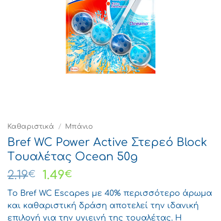
Καθαριστικά
/
Μπάνιο
Bref WC Power Active Στερεό Block
Tουαλέτας Ocean 50g
Original
Η
2.19
1.49
€
€
price
τρέχουσα
Tο Bref WC Escapes με 40% περισσότερο άρωμα
was:
τιμή
και καθαριστική δράση αποτελεί την ιδανική
2.19€.
είναι:
επιλογή για την υγιεινή της τουαλέτας. Η