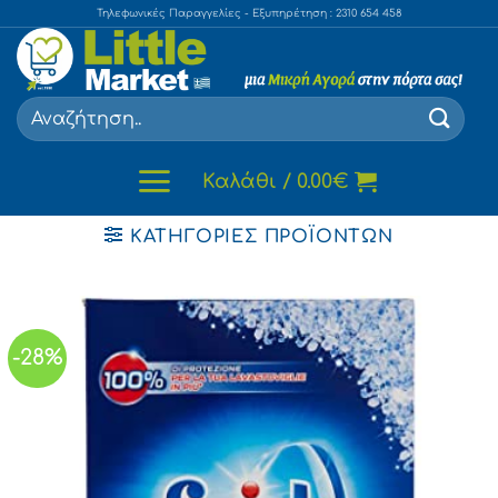
Skip
Τηλεφωνικές Παραγγελίες - Εξυπηρέτηση : 2310 654 458
to
content
Αναζήτηση
για:
Καλάθι /
0.00
€
ΚΑΤΗΓΟΡΊΕΣ ΠΡΟΪΌΝΤΩΝ
-28%