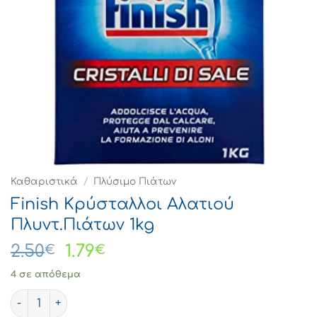
Καθαριστικά
/
Πλύσιμο Πιάτων
Finish Κρύσταλλοι Αλατιού
Πλυντ.Πιάτων 1kg
Original
Η
2.50
1.79
€
€
price
τρέχουσα
4 σε απόθεμα
was:
τιμή
Finish Κρύσταλλοι Αλατιού Πλυντ.Πιάτων 1kg ποσότητα
2.50€.
είναι: