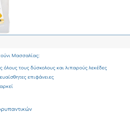
1.99€.
απούνι Μασσαλίας:
ς όλους τους δύσκολους και λιπαρούς λεκέδες
ς ευαίσθητες επιφάνειες
ιαρκεί
ρρυπαντικών