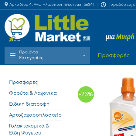
Skip
Αρκαδίου 4, Άνω Ηλιούπολη Θεσ/νικη 56341
Παραδόσεις στο
to
content
Προϊόντα
Προσφορές
Κατηγορίες
Προσφορές
Φρούτα & Λαχανικά
-23%
Ειδική διατροφή
Αρτοζαχαροπλαστείο
Γαλακτοκομικά &
Είδη Ψυγείου