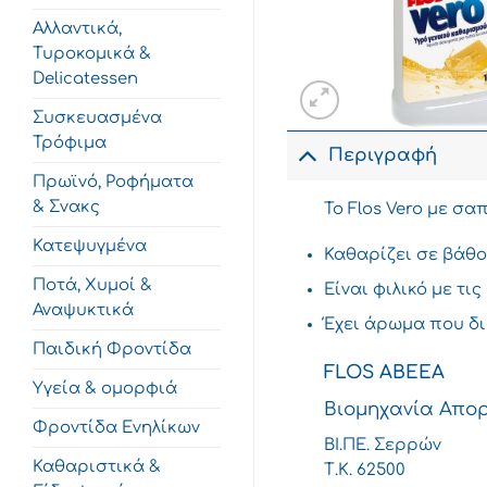
Αλλαντικά,
Τυροκομικά &
Delicatessen
Συσκευασμένα
Τρόφιμα
Περιγραφή
Πρωϊνό, Ροφήματα
& Σνακς
To Flos Vero με σ
Κατεψυγμένα
Καθαρίζει σε βάθο
Ποτά, Χυμοί &
Είναι φιλικό με τι
Αναψυκτικά
Έχει άρωμα που δ
Παιδική Φροντίδα
FLOS ΑΒΕΕΑ
Υγεία & ομορφιά
Βιομηχανία Απο
Φροντίδα Ενηλίκων
ΒΙ.ΠΕ. Σερρών
Καθαριστικά &
Τ.Κ. 62500