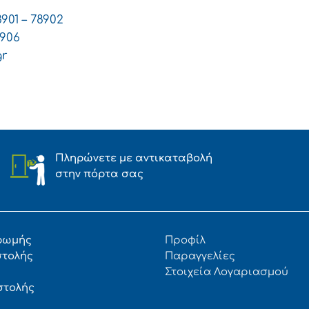
8901 – 78902
8906
gr
Πληρώνετε με αντικαταβολή
στην πόρτα σας
ρωμής
Προφίλ
στολής
Παραγγελίες
Στοιχεία Λογαριασμού
στολής