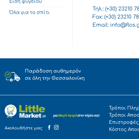
Είδη ψυγείου
Τηλ.: (+30) 23210 7
Όλα για το σπίτι
Fax: (+30) 23210 7
Email:
info@flos.
Παράδοση αυθημερόν
σε όλη την Θεσσαλονίκη
Τρόποι Πλη
Τρόποι Απο
Επιστροφές
Ακολουθήστε μας
Κόστος Απο