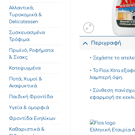
Αλλαντικά,
Τυροκομικά &
Delicatessen
Συσκευασμένα
Τρόφιμα
Περιγραφή
Πρωϊνό, Ροφήματα
& Σνακς
• Ξεχάστε το ατελε
Κατεψυγμένα
• Το Flos Xtra εξα
λαµπερή όψη.
Ποτά, Χυμοί &
Αναψυκτικά
• Σύνθεση πανίσχυ
Παιδική Φροντίδα
εφαρµογή σε κεκλι
Υγεία & ομορφιά
Φροντίδα Ενηλίκων
Καθαριστικά &
Ελληνική Εταιρία