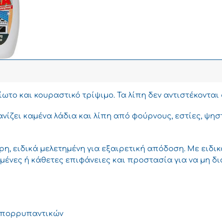
ίωτο και κουραστικό τρίψιµο. Τα λίπη δεν αντιστέκονται 
φανίζει καµένα λάδια και λίπη από φούρνους, εστίες, ψησ
ρη, ειδικά µελετηµένη για εξαιρετική απόδοση. Με ειδ
µένες ή κάθετες επιφάνειες και προστασία για να µη δι
 Απορρυπαντικών