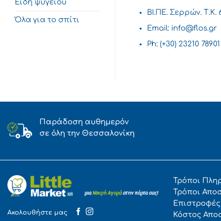
Είδη ψυγείου
ΒΙ.ΠΕ. Σερρών. Τ.Κ.
Όλα για το σπίτι
Email:
info@flos.gr
Ph: (+30) 23210 78901
Παράδοση αυθημερόν
σε όλη την Θεσσαλονίκη
Τρόποι Πλη
Τρόποι Απο
Επιστροφές
Ακολουθήστε μας
Κόστος Απο