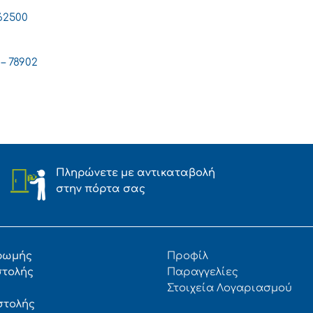
 62500
 – 78902
Πληρώνετε με αντικαταβολή
στην πόρτα σας
ρωμής
Προφίλ
στολής
Παραγγελίες
Στοιχεία Λογαριασμού
στολής