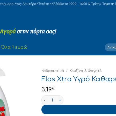
 χώρο σας: Δευτέρα/Τετάρτη/Σάββατο 10:00 - 16:00 & Τρίτη/Πέμπτη 10
Αναζή
Όλα 1 ευρώ
για:
Καθαριστικά
/
Κουζίνα & Φαγητό
Flos Xtra Υγρό Καθαρ
3.19
€
Flos Xtra Υγρό Καθαρισμού για Λίπη 47