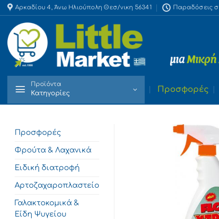
Skip
Αρκαδίου 4, Άνω Ηλιούπολη Θεσ/νικη 56341
Παραδόσεις στο
to
content
Προϊόντα
Προσφορές
Κατηγορίες
Προσφορές
Φρούτα & Λαχανικά
Ειδική διατροφή
Αρτοζαχαροπλαστείο
Γαλακτοκομικά &
Είδη Ψυγείου