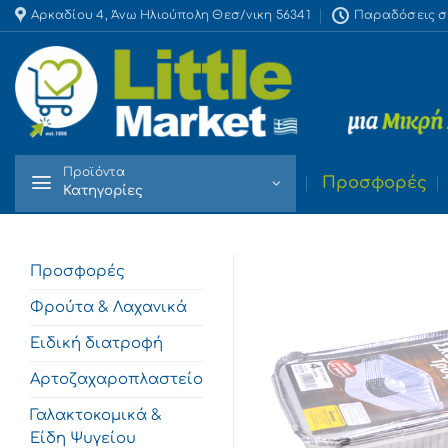
Skip
Αρκαδίου 4, Άνω Ηλιούπολη Θεσ/νικη 56341
Παραδόσεις στο
to
content
Προϊόντα
Προσφορές
Κατηγορίες
Προσφορές
Φρούτα & Λαχανικά
Ειδική διατροφή
Αρτοζαχαροπλαστείο
Γαλακτοκομικά &
Είδη Ψυγείου