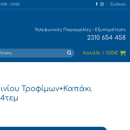
:00 - 20:00
Σύνδεση
Τηλεφωνικές Παραγγελίες - Εξυπηρέτηση
2310 654 458
τηση
Καλάθι /
0.00
€
μινίου Τροφίμων+Καπάκι
 4τεμ
άκι (20.2cm x13.7cm x 6cm) 4τεμ ποσότητα