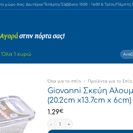
 χώρο σας: Δευτέρα/Τετάρτη/Σάββατο 10:00 - 16:00 & Τρίτη/Πέμπτη 10
Αναζή
Όλα 1 ευρώ
για:
Όλα για το σπίτι
/
Προϊόντα για το Σπίτι
Giovanni Σκεύη Αλου
(20.2cm x13.7cm x 6cm)
1.29
€
Giovanni Σκεύη Αλουμινίου Τροφίμων+Καπ