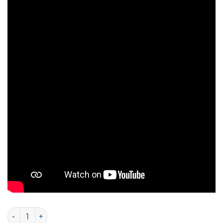
JUMBO Country Chips Πατατάκια με Βαλσάμικο Ξύδι & 