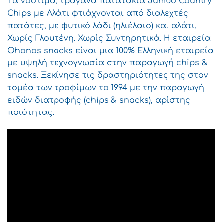
Tα νόστιμα, τραγανά πατατάκια Jumbo Country
Chips με Αλάτι φτιάχνονται από διαλεχτές
πατάτες, με φυτικό λάδι (ηλιέλαιο) και αλάτι.
Χωρίς Γλουτένη. Χωρίς Συντηρητικά. Η εταιρεία
Ohonos snacks είναι μια 100% Ελληνική εταιρεία
με υψηλή τεχνογνωσία στην παραγωγή chips &
snacks. Ξεκίνησε τις δραστηριότητες της στον
τομέα των τροφίμων το 1994 με την παραγωγή
ειδών διατροφής (chips & snacks), αρίστης
ποιότητας.