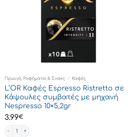
Πρωινό, Ροφήματα & Σνακς
/
Καφές
L’OR Καφές Espresso Ristretto σε
Κάψουλες συμβατές με μηχανή
Nespresso 10×5,2gr
3.99
€
L'OR Καφές Espresso Ristretto σε Κάψουλες συμβατές μ