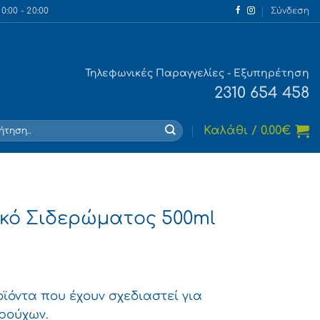
:00 - 20:00
Σύνδεση
Τηλεφωνικές Παραγγελίες - Εξυπηρέτηση
2310 654 458
τηση
Καλάθι /
0.00
€
ικό Σιδερώματος 500ml
οϊόντα που έχουν σχεδιαστεί για
ρούχων.