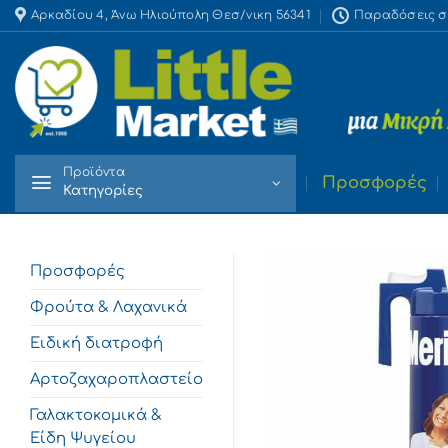
Skip
Αρκαδίου 4, Άνω Ηλιούπολη Θεσ/νικη 56341
Παραδόσεις στο
to
content
Προϊόντα
Προσφορές
Κατηγορίες
Προσφορές
Φρούτα & Λαχανικά
Ειδική διατροφή
Αρτοζαχαροπλαστείο
Γαλακτοκομικά &
Είδη Ψυγείου