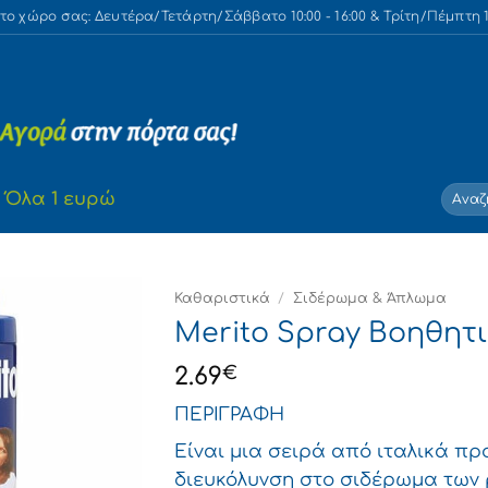
 χώρο σας: Δευτέρα/Τετάρτη/Σάββατο 10:00 - 16:00 & Τρίτη/Πέμπτη 10
Αναζή
Όλα 1 ευρώ
για:
Καθαριστικά
/
Σιδέρωμα & Άπλωμα
Merito Spray Βοηθητ
2.69
€
ΠΕΡΙΓΡΑΦΗ
Είναι μια σειρά από ιταλικά πρ
διευκόλυνση στο σιδέρωμα των 