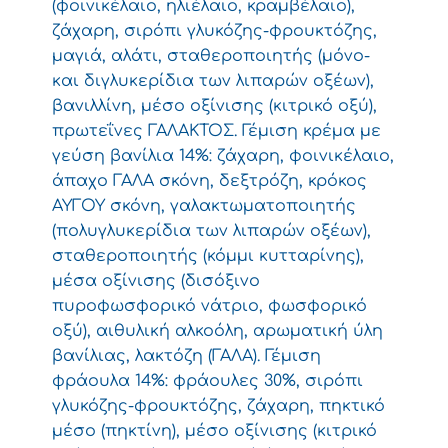
(φοινικέλαιο, ηλιέλαιο, κραµβέλαιο),
ζάχαρη, σιρόπι γλυκόζης-φρουκτόζης,
µαγιά, αλάτι, σταθεροποιητής (µόνο-
και διγλυκερίδια των λιπαρών οξέων),
βανιλλίνη, µέσο οξίνισης (κιτρικό οξύ),
πρωτεΐνες ΓΑΛΑΚΤΟΣ. Γέµιση κρέµα µε
γεύση βανίλια 14%: ζάχαρη, φοινικέλαιο,
άπαχο ΓΑΛΑ σκόνη, δεξτρόζη, κρόκος
ΑΥΓΟΥ σκόνη, γαλακτωµατοποιητής
(πολυγλυκερίδια των λιπαρών οξέων),
σταθεροποιητής (κόµµι κυτταρίνης),
µέσα οξίνισης (δισόξινο
πυροφωσφορικό νάτριο, φωσφορικό
οξύ), αιθυλική αλκοόλη, αρωµατική ύλη
βανίλιας, λακτόζη (ΓΑΛΑ). Γέµιση
φράουλα 14%: φράουλες 30%, σιρόπι
γλυκόζης-φρουκτόζης, ζάχαρη, πηκτικό
µέσο (πηκτίνη), µέσο οξίνισης (κιτρικό