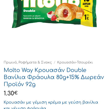
Πρωινό, Ροφήματα & Σνακς
/
Κρουασάν-Τσουρέκι
Molto Way Κρουασάν Double
Βανίλια Φράουλα 80g+15% Δωρεάν
Προϊόν 92g
1.30
€
Κρουασάν µε γέµιση κρέµα µε γεύση βανίλια
και γέµιση φράουλα.