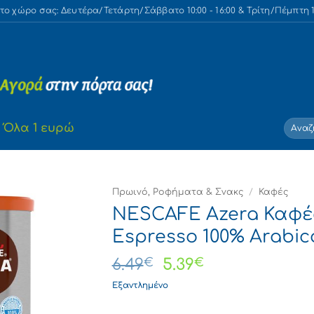
 χώρο σας: Δευτέρα/Τετάρτη/Σάββατο 10:00 - 16:00 & Τρίτη/Πέμπτη 10
Αναζή
Όλα 1 ευρώ
για:
Πρωινό, Ροφήματα & Σνακς
/
Καφές
NESCAFE Azera Καφές
Espresso 100% Arabica
Original
Η
6.49
€
5.39
€
price
τρέχουσα
Εξαντλημένο
was:
τιμή
6.49€.
είναι: