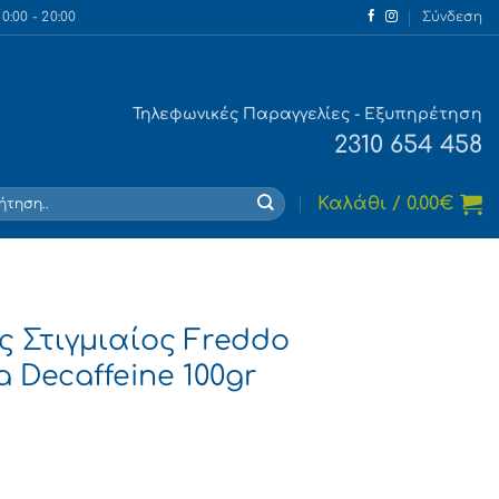
:00 - 20:00
Σύνδεση
Τηλεφωνικές Παραγγελίες - Εξυπηρέτηση
2310 654 458
τηση
Καλάθι /
0.00
€
 Στιγμιαίος Freddo
 Decaffeine 100gr