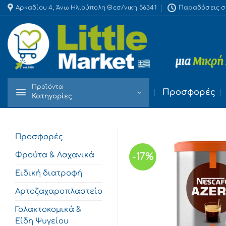
Skip
Αρκαδίου 4, Άνω Ηλιούπολη Θεσ/νικη 56341
Παραδόσεις στο
to
content
Προϊόντα
Προσφορές
Κατηγορίες
Προσφορές
Φρούτα & Λαχανικά
-17%
Ειδική διατροφή
Αρτοζαχαροπλαστείο
Γαλακτοκομικά &
Είδη Ψυγείου