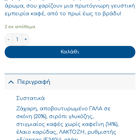
άρωμα, σου χαρίζουν μια πρωτόγνωρη γευστική
εμπειρία καφέ, από το πρωί έως το βράδυ!
2 σε απόθεμα
Nescafe Gold Καφές Στιγμιαίος Cappuccino Decaffeine 1
Καλάθι
Περιγραφή
Συστατικά
Ζάχαρη, αποβουτυρωμένο ΓΑΛΑ σε
σκόνη (20%), σιρόπι γλυκόζης,
στιγμιαίος καφές χωρίς καφεΐνη (14%),
έλαιο καρύδας, ΛΑΚΤΟΖΗ, ρυθμιστής
οξύτητας (Ε340ii), αλάτι,