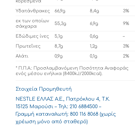
κορεσμένα
Υδατάνθρακες
66,9g
8,4g
3%
εκ των οποίων
55,3g
6,9g
9%
σάκχαρα
Εδώδιμες ίνες
5,1g
0,6g
–
Πρωτεΐνες
8,7g
1,2g
3%
Αλάτι
0,9g
0,1g
2%
* Π.Π.Α.: Προσλαμβανόμενη Ποσότητα Αναφοράς
ενός μέσου ενήλικα (8400kJ/2000kcal).
Στοιχεία Προμηθευτή
NESTLE ΕΛΛΑΣ Α.Ε., Πατρόκλου 4, Τ.Κ.
15125 Μαρούσι – Τηλ.: 210 6884500 –
Γραμμή καταναλωτή: 800 116 8068 (χωρίς
χρέωση μόνο από σταθερό)