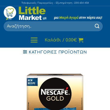
Skip
Τηλεφωνικές Παραγγελίες - Εξυπηρέτηση : 2310 654 458
to
content
Αναζήτηση
για:
Καλάθι /
0.00
€
ΚΑΤΗΓΟΡΊΕΣ ΠΡΟΪΌΝΤΩΝ