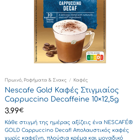
Πρωινό, Ροφήματα & Σνακς
/
Καφές
Nescafe Gold Καφές Στιγμιαίος
Cappuccino Decaffeine 10×12,5g
3.99
€
Κάθε στιγμή της ημέρας αξίζεις ένα NESCAFÉ®
GOLD Cappuccino Decaf! Απολαυστικός καφές
χωρίς καφεΐνη, πλούσια κρέμα και μοναδικό