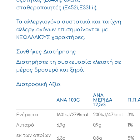
σταθεροποιητές (Ε452i,E331iii).
Τα αλλεργιογόνα συστατικά και τα ίχνη
αλλεργιογόνων επισημαίνονται με
ΚΕΦΑΛΑΙΟΥΣ χαρακτήρες.
Συνθήκες Διατήρησης
Διατηρήστε τη συσκευασία κλειστή σε
μέρος δροσερό και ξηρό.
Διατροφική Αξία
ΑΝΆ
ΑΝΆ 100G
ΜΕΡΊΔΑ
Π.Π.Α
12,5G
Ενέργεια
1601kJ/379kcal
200kJ/47kcal
3%
Λιπαρά
6,9g
0,9g
1%
εκ των οποίων
6,3g
0,8g
5%