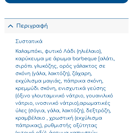
Περιγραφή
Συστατικά
Καλαμπόκι, φυτικό Λάδι (ηλιέλαιο),
καρύκευμα με άρωμα barbeque [αλάτι,
σιρόπι γλυκόζης, ορός γάλακτος σε
σκόνη (γάλα, λακτόζη), ζάχαρη,
εκχύλισμα μαγιάς, πάπρικα σκόνη,
κρεμμύδι σκόνη, ενισχυτικά γεύσης
(όξινο γλουταμινικό νάτριο, γουανιλικό
νάτριο, ινοσινικό νάτριο),αρωματικές
ύλες (σόγια, γάλα, λακτόζη), δεξτρόζη,
κραμβέλαιο , χρωστική (εκχύλισμα
πάπρικας), ρυθμιστής οξύτητας
(κιτρικό οξύ), άρτυμα καπνιστών