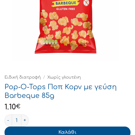
Ειδική διατροφή
/
Χωρίς γλουτένη
Pop-O-Tops Ποπ Κορν με γεύση
Barbeque 85g
1.10
€
Pop-O-Tops Ποπ Κορν με γεύση Barbeque 85g ποσότητα
Καλάθι