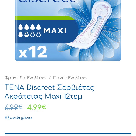
Φροντίδα Ενηλίκων
/
Πάνες Ενηλίκων
TENA Discreet Σερβιέτες
Ακράτειας Maxi 12τεμ
Original
Η
6.99
4.99
€
€
price
τρέχουσα
Εξαντλημένο
was:
τιμή
6.99€.
είναι: