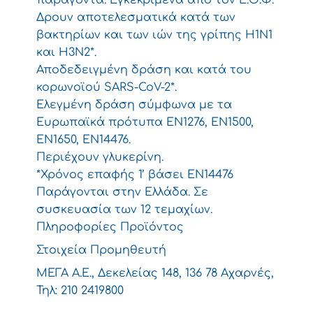
παράγοντα. Εγκεκριμένα από τον Ε.Ο.Φ.
Δρουν αποτελεσματικά κατά των
βακτηρίων και των ιών της γρίπης Η1Ν1
και Η3Ν2*.
Αποδεδειγμένη δράση και κατά του
κορωνοϊού SARS-CoV-2*.
Ελεγμένη δράση σύμφωνα με τα
Ευρωπαϊκά πρότυπα ΕΝ1276, ΕΝ1500,
ΕΝ1650, ΕΝ14476.
Περιέχουν γλυκερίνη.
*Χρόνος επαφής 1’ βάσει ΕΝ14476
Παράγονται στην Ελλάδα. Σε
συσκευασία των 12 τεμαχίων.
Πληροφορίες Προϊόντος
Στοιχεία Προμηθευτή
ΜΕΓΑ Α.Ε., Δεκελείας 148, 136 78 Αχαρνές,
Τηλ: 210 2419800