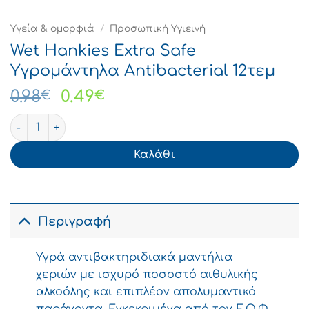
Υγεία & ομορφιά
/
Προσωπική Υγιεινή
Wet Hankies Extra Safe
Υγρομάντηλα Antibacterial 12τεμ
Original
Η
0.98
0.49
€
€
price
τρέχουσα
Wet Hankies Extra Safe Υγρομάντηλα Antibacterial 12τε
was:
τιμή
0.98€.
είναι:
Καλάθι
0.49€.
Περιγραφή
Υγρά αντιβακτηριδιακά μαντήλια
χεριών με ισχυρό ποσοστό αιθυλικής
αλκοόλης και επιπλέον απολυμαντικό