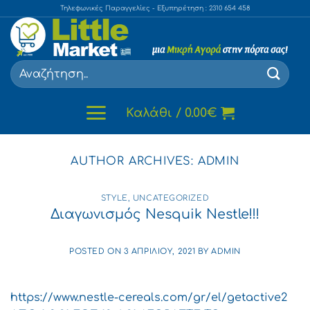
Skip
Τηλεφωνικές Παραγγελίες - Εξυπηρέτηση : 2310 654 458
to
content
Αναζήτηση
για:
Καλάθι /
0.00
€
AUTHOR ARCHIVES:
ADMIN
STYLE
,
UNCATEGORIZED
Διαγωνισμός Nesquik Nestle!!!
POSTED ON
3 ΑΠΡΙΛΊΟΥ, 2021
BY
ADMIN
https://www.nestle-cereals.com/gr/el/getactive2