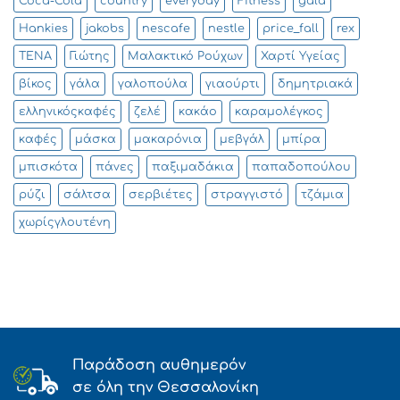
Coca-Cola
country
everyday
Fitness
gala
Hankies
jakobs
nescafe
nestle
price_fall
rex
TENA
Γιώτης
Μαλακτικό Ρούχων
Χαρτί Υγείας
βίκος
γάλα
γαλοπούλα
γιαούρτι
δημητριακά
ελληνικόςκαφές
ζελέ
κακάο
καραμολέγκος
καφές
μάσκα
μακαρόνια
μεβγάλ
μπίρα
μπισκότα
πάνες
παξιμαδάκια
παπαδοπούλου
ρύζι
σάλτσα
σερβιέτες
στραγγιστό
τζάμια
χωρίςγλουτένη
Παράδοση αυθημερόν
σε όλη την Θεσσαλονίκη